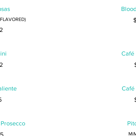
sas
Bloo
 FLAVORED)
2
ini
Café
2
liente
Café
5
 Prosecco
Pit
5
Mi