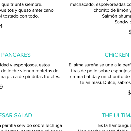
 que triunfa siempre.
machacado, espolvoreadas con 
evueltos y queso americano
chorrito de limón 
l tostado con todo.
Salmón ahuma
Sandwich
4
 PANCAKES
CHiCKEN
idad y esponjosos, estos
El alma sureña se une a la per
de leche vienen repletos de
tiras de pollo sobre esponjos
na pizca de piedritas frutales.
crema batida y un chorrito de 
te animas). Dulce, sabros
9
$
ESAR SALAD
THE ULTi
a parrilla servido sobre lechuga
Es la hamburgue