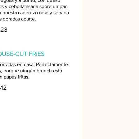
ugosa y a punto, con queso
os y cebolla asada sobre un pan
 nuestro aderezo ruso y servida
s doradas aparte.
$23
OUSE-CUT FRiES
cortadas en casa. Perfectamente
es, porque ningún brunch está
 papas fritas.
$12