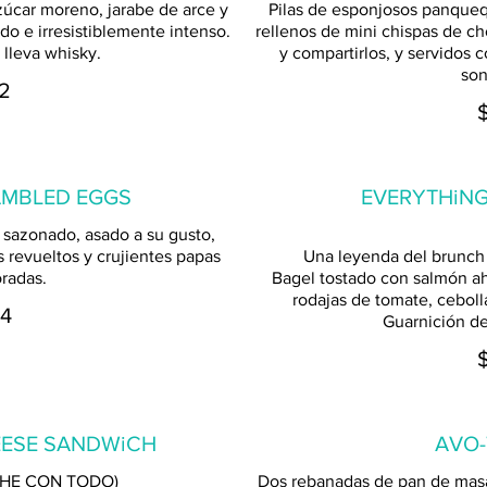
úcar moreno, jarabe de arce y
Pilas de esponjosos panque
o e irresistiblemente intenso.
rellenos de mini chispas de ch
 lleva whisky.
y compartirlos, y servidos 
son
2
AMBLED EGGS
EVERYTHiNG
 sazonado, asado a su gusto,
 revueltos y crujientes papas
Una leyenda del brunch
oradas.
Bagel tostado con salmón a
rodajas de tomate, cebolla
4
Guarnición de
ESE SANDWiCH
AVO-
CHE CON TODO)
Dos rebanadas de pan de masa