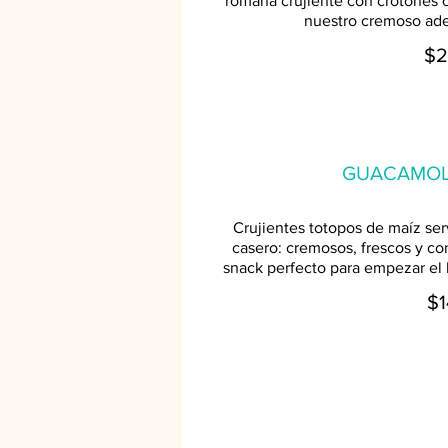
romana crujiente con crotones c
nuestro cremoso ade
$2
GUACAMOLE
Crujientes totopos de maíz se
casero: cremosos, frescos y con
snack perfecto para empezar el
$1