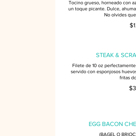
Tocino grueso, horneado con az
un toque picante. Dulce, ahumad
No olvides que
$1
STEAK & SCR
Filete de 10 oz perfectamente
servido con esponjosos huevos
fritas d
$3
EGG BACON CHE
(BAGEL O BRIO