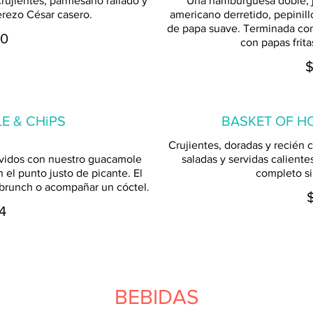
rujientes, parmesano rallado y
Una hamburguesa doble, j
rezo César casero.
americano derretido, pepinill
de papa suave. Terminada con
0
con papas frita
 & CHiPS
BASKET OF H
Crujientes, doradas y recién 
rvidos con nuestro guacamole
saladas y servidas calient
 el punto justo de picante. El
completo sin
 brunch o acompañar un cóctel.
4
BEBIDAS