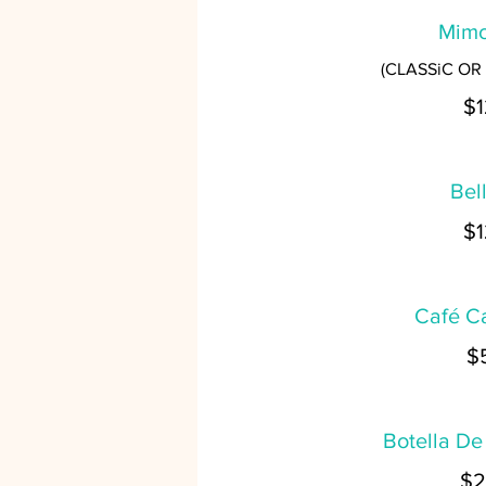
Mimo
(CLASSiC OR
$1
Bell
$1
Café Ca
$
Botella De
$2