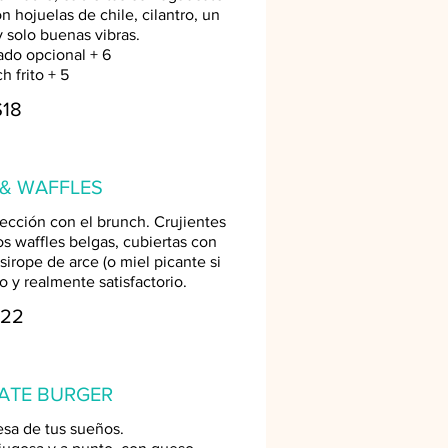
hojuelas de chile, cilantro, un
y solo buenas vibras.
do opcional + 6
 frito + 5
$18
 & WAFFLES
fección con el brunch. Crujientes
os waffles belgas, cubiertas con
sirope de arce (o miel picante si
o y realmente satisfactorio.
22
MATE BURGER
sa de tus sueños.