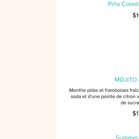
Piña Colad
$1
MOJITO 
Menthe pilée et framboises fraî
soda et d'une pointe de citron v
de sucre
$1
Summer 