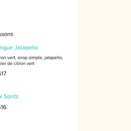
issons
angue Jalapeño
on vert, sirop simple, jalapeño,
ier de citron vert
$17
l Spritz
$16