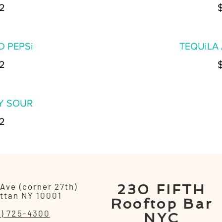
2
 PEPSi
TEQUiLA
2
Y SOUR
2
 Ave (corner 27th)
230 FIFTH
ttan NY 10001
Rooftop Bar
2) 725-4300
NYC