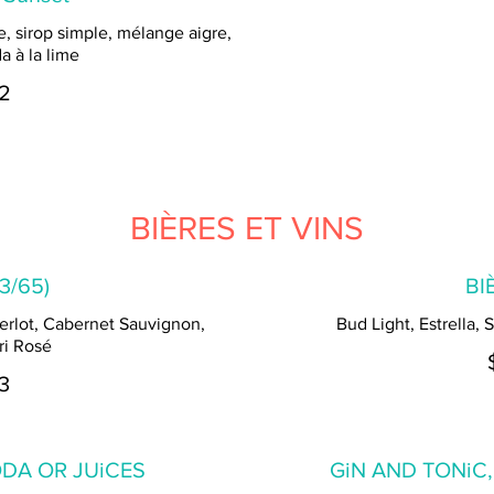
e, sirop simple, mélange aigre,
a à la lime
2
BIÈRES ET VINS
13/65)
BI
erlot, Cabernet Sauvignon,
Bud Light, Estrella, 
i Rosé
3
DA OR JUiCES
GiN AND TONiC