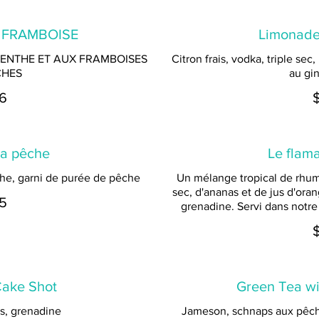
 FRAMBOISE
Limonade
ENTHE ET AUX FRAMBOISES
Citron frais, vodka, triple se
CHES
au gi
6
 la pêche
Le flama
he, garni de purée de pêche
Un mélange tropical de rhum 
sec, d'ananas et de jus d'or
5
grenadine. Servi dans notre
Cake Shot
Green Tea wi
s, grenadine
Jameson, schnaps aux pêch