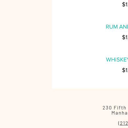
$1
RUM AND
$1
WHiSKE
$1
230 Fifth
Manha
(21