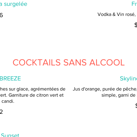
a surgelée
F
6
Vodka & Vin rosé, 
COCKTAILS SANS ALCOOL
BREEZE
Skyli
ches sur glace, agrémentées de
Jus d'orange, purée de pêche, 
ert. Garniture de citron vert et
simple, garni de 
 candi.
2
Sunset