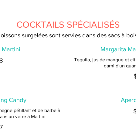
COCKTAILS SPÉCIALISÉS
oissons surgelées sont servies dans des sacs à bo
 Martini
Margarita M
8
Tequila, jus de mangue et citr
garni d'un quart
ing Candy
Apero
gne pétillant et de barbe à
ans un verre à Martini
7