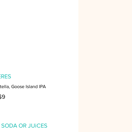
ÈRES
Stella, Goose Island IPA
$9
, SODA OR JUiCES